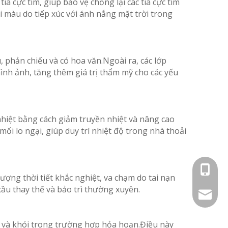
a cực tím, giúp bảo vệ chống lại các tia cực tím
 màu do tiếp xúc với ánh nắng mặt trời trong
 phản chiếu và có hoa văn.Ngoài ra, các lớp
hình ảnh, tăng thêm giá trị thẩm mỹ cho các yếu
nhiệt bằng cách giảm truyền nhiệt và nâng cao
ối lo ngại, giúp duy trì nhiệt độ trong nhà thoải
0086-18
ợng thời tiết khắc nghiệt, va chạm do tai nạn
ầu thay thế và bảo trì thường xuyên.
chandle
ửa và khói trong trường hợp hỏa hoạn.Điều này