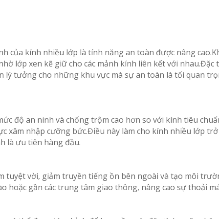
h của kính nhiều lớp là tính năng an toàn được nâng cao.
ỡ, nhờ lớp xen kẽ giữ cho các mảnh kính liên kết với nhau.Đặ
ên lý tưởng cho những khu vực mà sự an toàn là tối quan tr
mức độ an ninh và chống trộm cao hơn so với kính tiêu chu
c xâm nhập cưỡng bức.Điều này làm cho kính nhiều lớp trở 
h là ưu tiên hàng đầu.
m tuyệt vời, giảm truyền tiếng ồn bên ngoài và tạo môi trườ
 ào hoặc gần các trung tâm giao thông, nâng cao sự thoải m