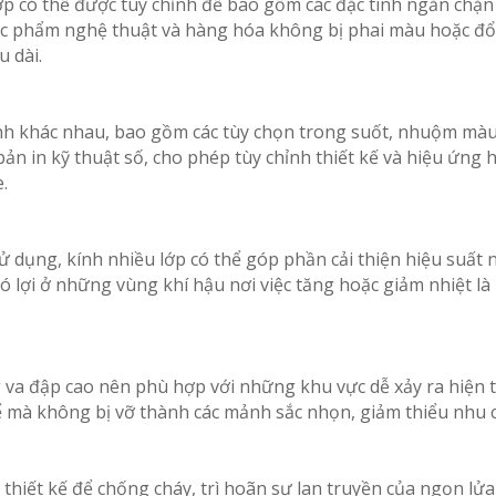
p có thể được tùy chỉnh để bao gồm các đặc tính ngăn chặn ti
tác phẩm nghệ thuật và hàng hóa không bị phai màu hoặc đổi
u dài.
nh khác nhau, bao gồm các tùy chọn trong suốt, nhuộm màu,
n in kỹ thuật số, cho phép tùy chỉnh thiết kế và hiệu ứng 
.
 dụng, kính nhiều lớp có thể góp phần cải thiện hiệu suất 
 lợi ở những vùng khí hậu nơi việc tăng hoặc giảm nhiệt là m
va đập cao nên phù hợp với những khu vực dễ xảy ra hiện tư
ể mà không bị vỡ thành các mảnh sắc nhọn, giảm thiểu nhu c
 thiết kế để chống cháy, trì hoãn sự lan truyền của ngọn l