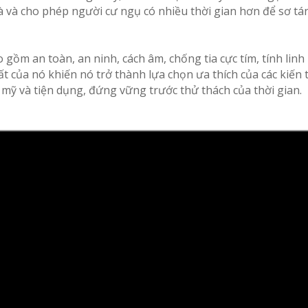
à và cho phép người cư ngụ có nhiều thời gian hơn để sơ tá
o gồm an toàn, an ninh, cách âm, chống tia cực tím, tính linh
t của nó khiến nó trở thành lựa chọn ưa thích của các kiến ​
mỹ và tiện dụng, đứng vững trước thử thách của thời gian.