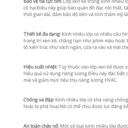
Bảo vệ tia cực tím:
Lớp xen kẽ trong kính nhiều lớ
có hại.Điều này giúp bảo quản đồ đạc nội thất, 
thời gian dài, đảm bảo độ bền và tính thẩm mỹ lâ
Thiết kế đa dạng:
Kính nhiều lớp có nhiều cấu hì
trang trí xen kẽ, chẳng hạn như phim màu hoặc bả
tố kiến ​​trúc như vách ngăn, cửa ra vào và mái che
Hiệu suất nhiệt:
Tùy thuộc vào lớp xen kẽ được sử
hiệu quả sử dụng năng lượng.Điều này đặc biệt có
mái và giảm mức tiêu thụ năng lượng HVAC.
Chống va đập:
Kính nhiều lớp có khả năng chống 
hoặc bị phá hoại.Nó có thể chịu được lực đáng k
An toàn cháy nổ:
Một số loại kính nhiều lớp được