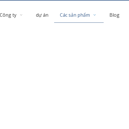
Công ty
dự án
Các sản phẩm
Blog
Kính nhiều lớp
»
6.8 Kính nhiều lớp