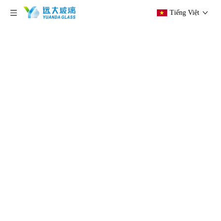
Tiếng Việt
hiện tại vị trí:
Trang chủ
»
Các sản phẩm
»
Kính
nhiều lớp
»
Kính dán 8mm