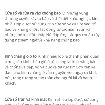
Cửa sổ và cửa ra vào chống bão:
Ở những vùng
thường xuyên xảy ra bão và thời tiết khắc nghiệt, kính
nhiều lớp được sử dụng cho cửa sổ và cửa ra vào để
bảo vệ khỏi gió lớn, tác động từ các mảnh vụn và
những nỗ lực đột nhập.Nó đáp ứng các quy chuẩn xây
dựng nghiêm ngặt về khả năng chống bão.
Kính chắn gió ô tô:
Kính nhiều lớp là thành phần quan
trọng của kính chắn gió ô tô, mang lại khả năng bảo
vệ chống va đập, vỡ và bức xạ tia cực tím.Lớp xen kẽ
đảm bảo kính chắn gió vẫn nguyên vẹn ngay cả khi bị
nứt, tăng cường sự an toàn cho người lái và hành
khách.
Cửa sổ trần và kính mái:
Kính nhiều lớp được sử dụng
trong các ứng dụng kính giếng trời và mái nhà để