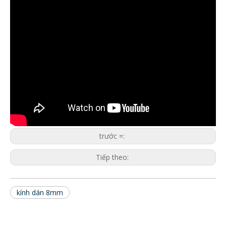
trước =:
Tiếp theo:
kính dán 8mm