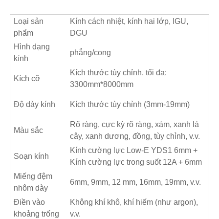
Loại sản
Kính cách nhiệt, kính hai lớp, IGU,
phẩm
DGU
Hình dạng
phẳng/cong
kính
Kích thước tùy chỉnh, tối đa:
Kích cỡ
3300mm*8000mm
Độ dày kính
Kích thước tùy chỉnh (3mm-19mm)
Rõ ràng, cực kỳ rõ ràng, xám, xanh lá
Màu sắc
cây, xanh dương, đồng, tùy chỉnh, v.v.
Kính cường lực Low-E YDS1 6mm +
Soạn kính
Kính cường lực trong suốt 12A + 6mm
Miếng đệm
6mm, 9mm,
12 mm, 16
mm, 19mm, v.v.
nhôm dày
Điền vào
Không khí khô, khí hiếm (như argon),
khoảng trống
v.v.