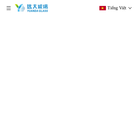
Tiếng Việt
hiện tại vị trí:
Trang chủ
»
Các sản phẩm
»
Kính
cách nhiệt
»
Hệ thống tường rèm kính thương mại