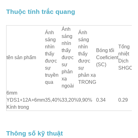
Thuộc tính trắc quang
Ánh
Ánh
Ánh
sáng
sáng
sáng
nhìn
nhìn
nhìn
Tổng
thấy
Bóng tối
thấy
thấy
nhiệt
Gi
tên sản phẩm
được
Coeficient
được
được
Dịch
trị
sự
(SC)
sự
sự
SHGC
phản
truyền
phản xạ
xạ
qua
TRONG
ngoài
6mm
YDS1+12A+6mm
35,40%
33,20%
9,90%
0.34
0.29
1.
Kính trong
Thông số kỹ thuật