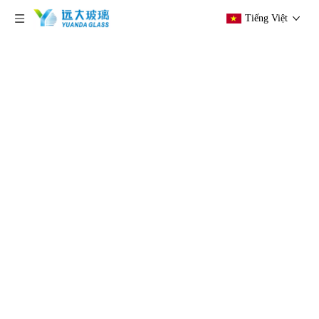
Tiếng Việt
hiện tại vị trí:
Trang chủ
»
Các sản phẩm
»
Kính
cong