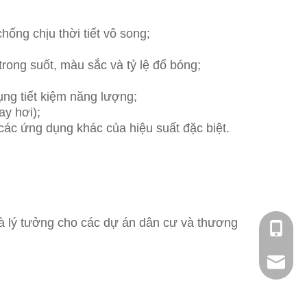
ống chịu thời tiết vô song;
trong suốt, màu sắc và tỷ lệ đổ bóng;
ụng tiết kiệm năng lượng;
y hơi);
các ứng dụng khác của hiệu suất đặc biệt.
 là lý tưởng cho các dự án dân cư và thương
0086-18
chandle