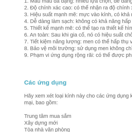
1. Mẫu màu đa dạng: nhiều lựa chọn, dễ dàng 
2. Độ chính xác cao: có thể nhận ra độ chính 
3. Hiệu suất mạnh mẽ: mực vào kính, có khả n
4. Dễ dàng làm sạch: không có khả năng hấp 
5. Thiết kế mạnh mẽ: có thể tạo ra thiết kế h
6. An toàn: Sau khi gia cố, nó có hiệu suất ch
7. Tiết kiệm năng lượng: men có thể hấp thụ 
8. Bảo vệ môi trường: sử dụng men không ch
9. Phạm vi ứng dụng rộng rãi: có thể được ph
Các ứng dụng
Hãy xem xét loại kính này cho các ứng dụng k
mại, bao gồm:
Trung tâm mua sắm
Xây dựng mới
Tòa nhà văn phòng