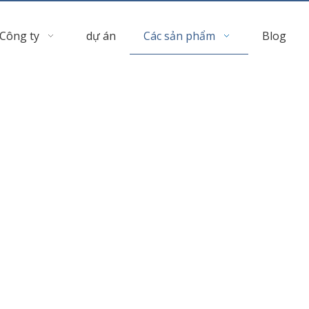
Công ty
dự án
Các sản phẩm
Blog
Kính in kỹ thuật số
»
Kính cường lực tráng men