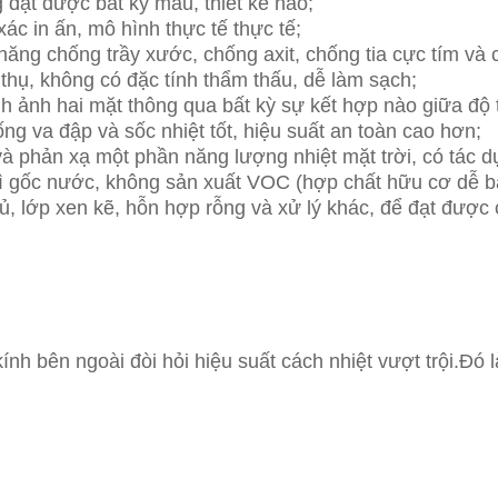
đạt được bất kỳ mẫu, thiết kế nào;
xác in ấn, mô hình thực tế thực tế;
ăng chống trầy xước, chống axit, chống tia cực tím và ch
thụ, không có đặc tính thẩm thấu, dễ làm sạch;
ình ảnh hai mặt thông qua bất kỳ sự kết hợp nào giữa độ 
ống va đập và sốc nhiệt tốt, hiệu suất an toàn cao hơn;
và phản xạ một phần năng lượng nhiệt mặt trời, có tác d
ì gốc nước, không sản xuất VOC (hợp chất hữu cơ dễ ba
ủ, lớp xen kẽ, hỗn hợp rỗng và xử lý khác, để đạt được 
ính bên ngoài đòi hỏi hiệu suất cách nhiệt vượt trội.Đó