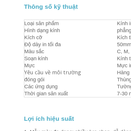
Thông số kỹ thuật
Loại sản phẩm
Kính i
Hình dạng kính
phẳng
Kích cỡ
Kích 
Độ dày in tối đa
50mm 
Màu sắc
C, M,
Soạn kính
Kính 
Mực
Mực i
Yêu cầu về môi trường
Hàng 
đóng gói
Thùng
Các ứng dụng
Tường 
Thời gian sản xuất
7-30 
Lợi ích hiệu suất