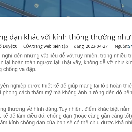
ng đạn khác với kính thông thường như
ố Duyệt:
0
CỦA:trang web biên tập đăng: 2023-04-27 Nguồn:
Si
ng nghĩ đến những vật liệu dễ vỡ.Tuy nhiên, trong nhiều t
đạn lại hoàn toàn ngược lại!Thật vậy, không dễ vỡ như 
ng chống va đập.
uyên nghiệp được thiết kế để giúp mang lại lớp hoàn thi
lại phong cách thẩm mỹ mà không ảnh hưởng đến độ bền
hông thường về hình dáng.Tuy nhiên, điểm khác biệt nằm
t kế để làm điều đó: chống đạn (hoặc càng gần càng tốt
 tấm kính chống đạn của bạn sẽ có thể chịu được khá nhi