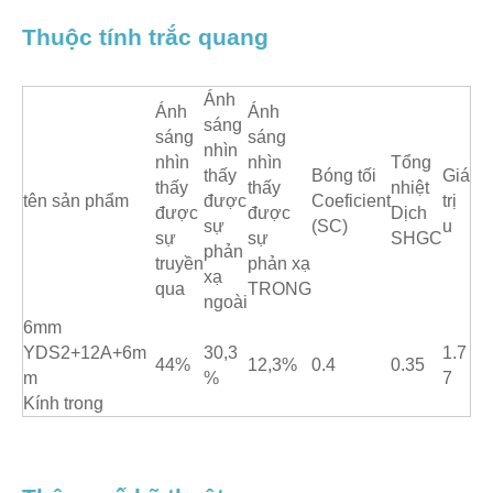
Thuộc tính trắc quang
Ánh
Ánh
Ánh
sáng
sáng
sáng
nhìn
nhìn
nhìn
Tổng
thấy
Bóng tối
Giá
thấy
thấy
nhiệt
tên sản phẩm
được
Coeficient
trị
được
được
Dịch
sự
(SC)
u
sự
sự
SHGC
phản
truyền
phản xạ
xạ
qua
TRONG
ngoài
6mm
YDS2+12A+6m
30,3
1.7
44%
12,3%
0.4
0.35
m
%
7
Kính trong