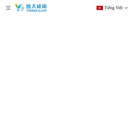
Tiếng Việt
hiện tại vị trí:
Trang chủ
»
Các sản phẩm
»
Kính
cách nhiệt
»
Đơn vị kính cách nhiệt