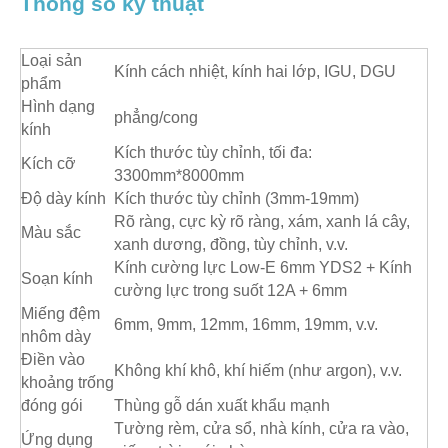
Thông số kỹ thuật
Loại sản
Kính cách nhiệt, kính hai lớp, IGU, DGU
phẩm
Hình dạng
phẳng/cong
kính
Kích thước tùy chỉnh, tối đa:
Kích cỡ
3300mm*8000mm
Độ dày kính
Kích thước tùy chỉnh (3mm-19mm)
Rõ ràng, cực kỳ rõ ràng, xám, xanh lá cây,
Màu sắc
xanh dương, đồng, tùy chỉnh, v.v.
Kính cường lực Low-E 6mm YDS2 + Kính
Soạn kính
cường lực trong suốt 12A + 6mm
Miếng đệm
6mm, 9mm, 12mm, 16mm, 19mm, v.v.
nhôm dày
Điền vào
Không khí khô, khí hiếm (như argon), v.v.
khoảng trống
đóng gói
Thùng gỗ dán xuất khẩu mạnh
Tường rèm, cửa sổ, nhà kính, cửa ra vào,
Ứng dụng