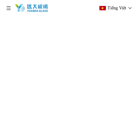
Tiếng Việt
hiện tại vị trí:
Trang chủ
»
Các sản phẩm
»
Kính
nhiều lớp
»
Kính dán màu