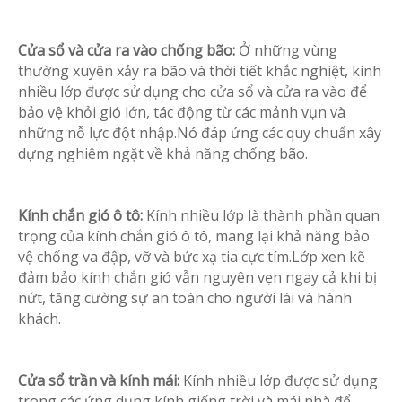
Cửa sổ và cửa ra vào chống bão:
Ở những vùng
thường xuyên xảy ra bão và thời tiết khắc nghiệt, kính
nhiều lớp được sử dụng cho cửa sổ và cửa ra vào để
bảo vệ khỏi gió lớn, tác động từ các mảnh vụn và
những nỗ lực đột nhập.Nó đáp ứng các quy chuẩn xây
dựng nghiêm ngặt về khả năng chống bão.
Kính chắn gió ô tô:
Kính nhiều lớp là thành phần quan
trọng của kính chắn gió ô tô, mang lại khả năng bảo
vệ chống va đập, vỡ và bức xạ tia cực tím.Lớp xen kẽ
đảm bảo kính chắn gió vẫn nguyên vẹn ngay cả khi bị
nứt, tăng cường sự an toàn cho người lái và hành
khách.
Cửa sổ trần và kính mái:
Kính nhiều lớp được sử dụng
trong các ứng dụng kính giếng trời và mái nhà để