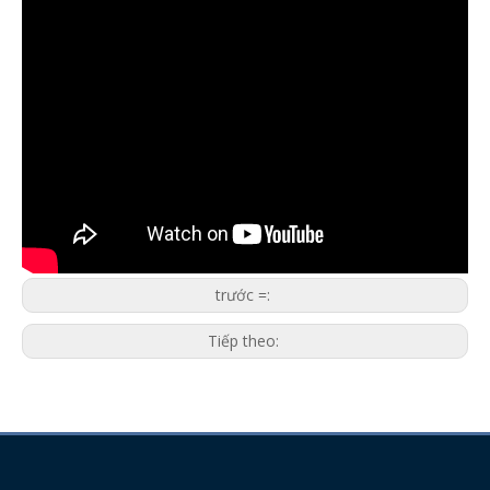
trước =:
Tiếp theo: