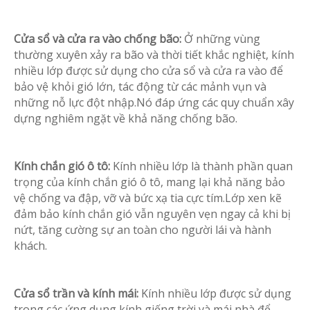
Cửa sổ và cửa ra vào chống bão:
Ở những vùng
thường xuyên xảy ra bão và thời tiết khắc nghiệt, kính
nhiều lớp được sử dụng cho cửa sổ và cửa ra vào để
bảo vệ khỏi gió lớn, tác động từ các mảnh vụn và
những nỗ lực đột nhập.Nó đáp ứng các quy chuẩn xây
dựng nghiêm ngặt về khả năng chống bão.
Kính chắn gió ô tô:
Kính nhiều lớp là thành phần quan
trọng của kính chắn gió ô tô, mang lại khả năng bảo
vệ chống va đập, vỡ và bức xạ tia cực tím.Lớp xen kẽ
đảm bảo kính chắn gió vẫn nguyên vẹn ngay cả khi bị
nứt, tăng cường sự an toàn cho người lái và hành
khách.
Cửa sổ trần và kính mái:
Kính nhiều lớp được sử dụng
trong các ứng dụng kính giếng trời và mái nhà để