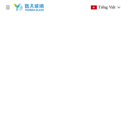
Tiếng Việt
hiện tại vị trí:
Trang chủ
»
Các sản phẩm
»
Kính
nhiều lớp
»
kính cường lực và kính cường lực