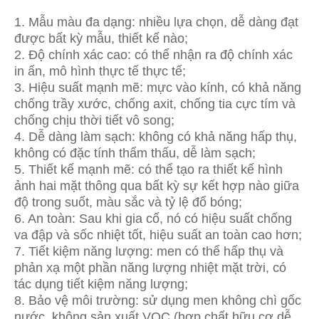
1. Mẫu màu đa dạng: nhiều lựa chọn, dễ dàng đạt
được bất kỳ mẫu, thiết kế nào;
2. Độ chính xác cao: có thể nhận ra độ chính xác
in ấn, mô hình thực tế thực tế;
3. Hiệu suất mạnh mẽ: mực vào kính, có khả năng
chống trầy xước, chống axit, chống tia cực tím và
chống chịu thời tiết vô song;
4. Dễ dàng làm sạch: không có khả năng hấp thụ,
không có đặc tính thẩm thấu, dễ làm sạch;
5. Thiết kế mạnh mẽ: có thể tạo ra thiết kế hình
ảnh hai mặt thông qua bất kỳ sự kết hợp nào giữa
độ trong suốt, màu sắc và tỷ lệ đổ bóng;
6. An toàn: Sau khi gia cố, nó có hiệu suất chống
va đập và sốc nhiệt tốt, hiệu suất an toàn cao hơn;
7. Tiết kiệm năng lượng: men có thể hấp thụ và
phản xạ một phần năng lượng nhiệt mặt trời, có
tác dụng tiết kiệm năng lượng;
8. Bảo vệ môi trường: sử dụng men không chì gốc
nước, không sản xuất VOC (hợp chất hữu cơ dễ