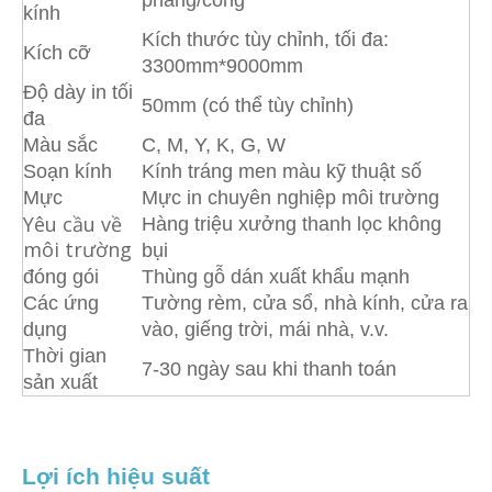
kính
Kích thước tùy chỉnh, tối đa:
Kích cỡ
3300mm*9000mm
Độ dày in tối
50mm (có thể tùy chỉnh)
đa
Màu sắc
C, M, Y, K, G, W
Soạn kính
Kính tráng men màu kỹ thuật số
Mực
Mực in chuyên nghiệp môi trường
Yêu cầu về
Hàng triệu xưởng thanh lọc không
môi trường
bụi
đóng gói
Thùng gỗ dán xuất khẩu mạnh
Các ứng
Tường rèm, cửa sổ, nhà kính, cửa ra
dụng
vào, giếng trời, mái nhà, v.v.
Thời gian
7-30 ngày sau khi thanh toán
sản xuất
Lợi ích hiệu suất