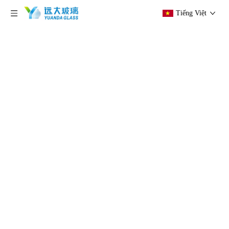
Tiếng Việt
hiện tại vị trí:
Trang chủ
»
Các sản phẩm
»
Kính
in kỹ thuật số
»
Nhà sản xuất kính cường lực